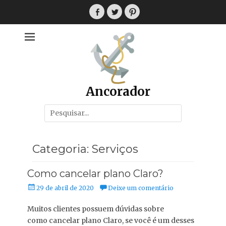
Pular
para
Facebook
Twitter
Pinterest
o
conteúdo
Ancorador
Pesquisar
por:
Categoria:
Serviços
Como cancelar plano Claro?
Posted
29 de abril de 2020
Deixe um comentário
on
Muitos clientes possuem dúvidas sobre
como cancelar plano Claro, se você é um desses