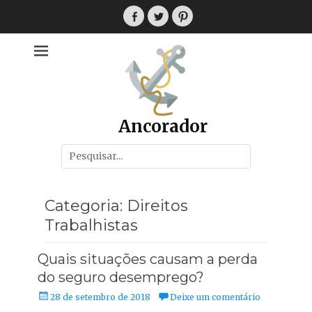
Pular
para
Facebook
Twitter
Pinterest
o
conteúdo
Ancorador
Pesquisar
por:
Categoria:
Direitos
Trabalhistas
Quais situações causam a perda
do seguro desemprego?
Posted
28 de setembro de 2018
Deixe um comentário
on