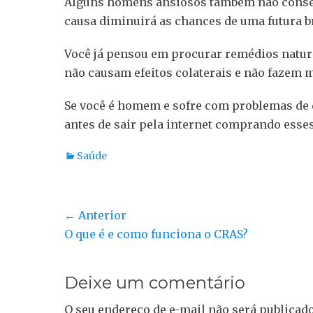
Alguns homens ansiosos também não conse
causa diminuirá as chances de uma futura b
Você já pensou em procurar remédios natura
não causam efeitos colaterais e não fazem m
Se você é homem e sofre com problemas de d
antes de sair pela internet comprando esse
Categorias:
Saúde
Navegação
← Anterior
Post
O que é e como funciona o CRAS?
de
anterior:
Post
Deixe um comentário
O seu endereço de e-mail não será publicado