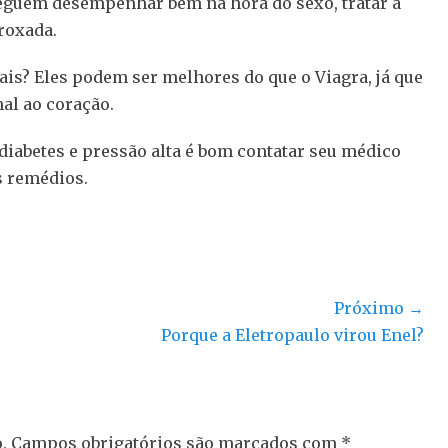
guem desempenhar bem na hora do sexo, tratar a
roxada.
is? Eles podem ser melhores do que o Viagra, já que
al ao coração.
iabetes e pressão alta é bom contatar seu médico
s remédios.
Próximo →
Próximo
Porque a Eletropaulo virou Enel?
post:
.
Campos obrigatórios são marcados com
*