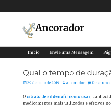
Pular
para
o
conteúdo
Ancorador
Menu principal
Início
Envie uma Mensagem
Pág
Qual o tempo de duraçã
Posted
Autor:
29 de maio de 2019
ancorador
Deixe um 
on
O
citrato de sildenafil como usar
, conheci
medicamentos mais utilizados e efetivos no t